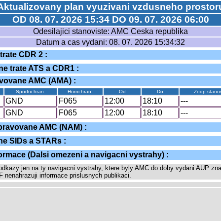
Aktualizovany plan vyuzivani vzdusneho prostor
OD 08. 07. 2026 15:34 DO 09. 07. 2026 06:00
Odesilajici stanoviste: AMC Ceska republika
Datum a cas vydani: 08. 07. 2026 15:34:32
trate CDR 2 :
ne trate ATS a CDR1 :
avovane AMC (AMA) :
Spodni hran.
Horni hran.
Od
Do
Zodp.stanov
GND
F065
12:00
18:10
---
GND
F065
12:00
18:10
---
spravovane AMC (NAM) :
ne SIDs a STARs :
formace (Dalsi omezeni a navigacni vystrahy) :
dkazy jen na ty navigacni vystrahy, ktere byly AMC do doby vydani AUP zn
nenahrazuji informace prislusnych publikaci.