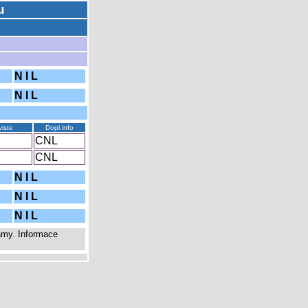
u
N I L
N I L
iste
Dopl.info
CNL
CNL
N I L
N I L
N I L
amy. Informace