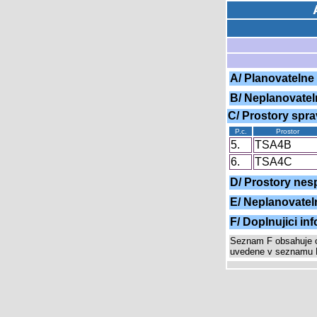
A/ Planovatelne 
B/ Neplanovatel
C/ Prostory spr
P.c.
Prostor
5.
TSA4B
6.
TSA4C
D/ Prostory ne
E/ Neplanovatel
F/ Doplnujici in
Seznam F obsahuje o
uvedene v seznamu F 